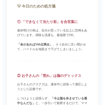
💡 今日のための処方箋
① 「できなくて当たり前」を合言葉に
連休明けの体は、自分が思っている以上に悲鳴をあ
げています。掃除も洗濯も、最低限でOK。
「命があれば100点満点」
。そう自分に言い聞かせ
て、ハードルを地面まで下げてしまいましょう。
② お子さんの「荒れ」は脳のデトックス
お子さんのグズグズは、連休中に頑張って適応しよ
うとした証拠です。
しつけようと頑張らず、
「今は脳を休ませている最
中なんだな」
と、一歩引いて観察するだけで、ママ